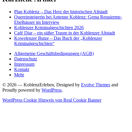
Plan Koblenz – Das Herz der historischen Altstadt
Quereinsteigerin bei Antenne Koblenz: Gema Requierme-
Ebelhäuser im Interview
Koblenzer Kriminalgeschichten 2026
Café Diar – ein süßer Traum in der Koblenzer Altstadt
Kowelenzer Butze – Das Buch der „Koblenzer
Kriminalgeschichten“
Allgemeine Geschäftsbedingungen (AGB)
Datenschutz
Impressum
Kontakt
Mehr
© 2026 — KoblenzErleben, Designed by
Evolve Themes
and
Proudly powered by
WordPress
.
WordPress Cookie Hinweis von Real Cookie Banner