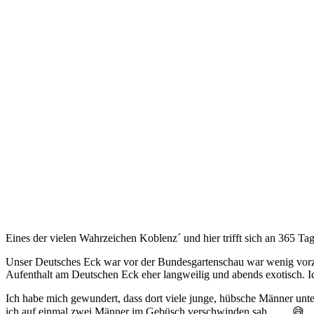
Eines der vielen Wahrzeichen Koblenz´ und hier trifft sich an 365 Tag
Unser Deutsches Eck war vor der Bundesgartenschau war wenig vorze
Aufenthalt am Deutschen Eck eher langweilig und abends exotisch. Ich
Ich habe mich gewundert, dass dort viele junge, hübsche Männer unter
ich auf einmal zwei Männer im Gebüsch verschwinden sah…… 😅